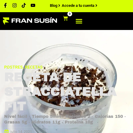
Blog
Accede a tu cuenta
0
POSTRES
RECETAS
,
RECETA DE
STRACCIATELLA
FIT
Nivel fácil · Tiempo 5min · Raciones 2 · Calorías 150 ·
Grasas 5g · Hidratos 11g · Proteína 10g
julio 14, 2021