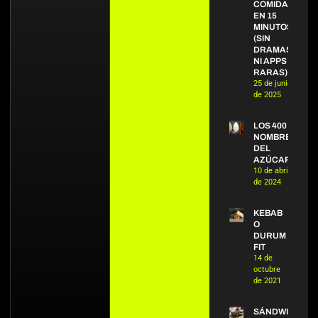
COMIDAS
EN 15
MINUTOS
(SIN
DRAMAS
NI APPS
RARAS)
25 de junio
de 2025
LOS 400
NOMBRES
DEL
AZÚCAR
10 de abril
de 2024
KEBAB
O
DURUM
FIT
14 de
octubre
de 2021
SÁNDWICH