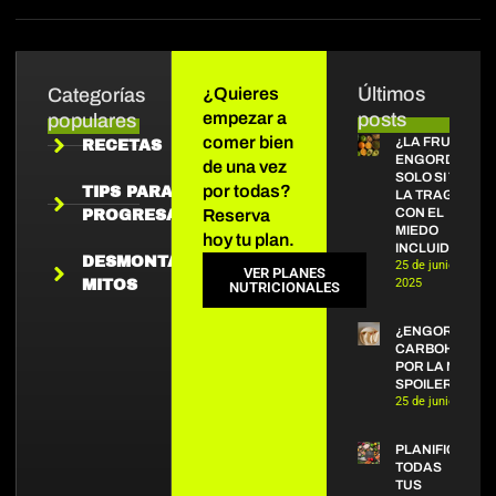
Últimos
Categorías
¿Quieres
empezar a
posts
populares
comer bien
¿LA FRUTA
RECETAS
ENGORDA?
de una vez
SOLO SI TE
por todas?
TIPS PARA
LA TRAGAS
CON EL
Reserva
PROGRESAR
MIEDO
hoy tu plan.
INCLUIDO
DESMONTANDO
25 de junio de
VER PLANES
2025
MITOS
NUTRICIONALES
¿ENGORDAN L
CARBOHIDRAT
POR LA NOCHE
SPOILER: NO.
25 de junio de 20
PLANIFICA
TODAS
TUS