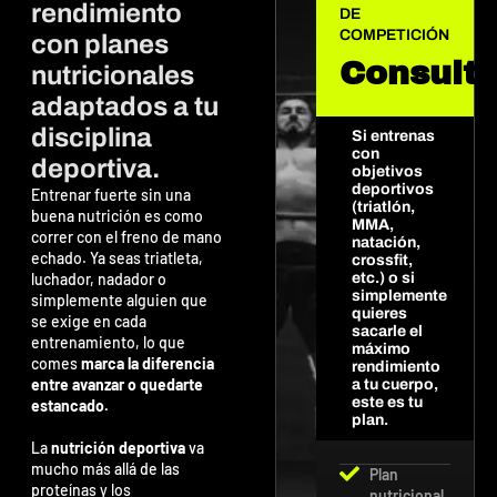
rendimiento
DE
COMPETICIÓN
con planes
Consulta
nutricionales
adaptados a tu
disciplina
Si entrenas
con
deportiva.
objetivos
deportivos
Entrenar fuerte sin una
(triatlón,
buena nutrición es como
MMA,
correr con el freno de mano
natación,
echado. Ya seas triatleta,
crossfit,
luchador, nadador o
etc.) o si
simplemente
simplemente alguien que
quieres
se exige en cada
sacarle el
entrenamiento, lo que
máximo
comes
marca la diferencia
rendimiento
entre avanzar o quedarte
a tu cuerpo,
este es tu
estancado.
plan.
La
nutrición deportiva
va
mucho más allá de las
Plan
proteínas y los
nutricional