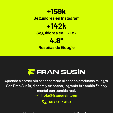
+
160
k
Seguidores en Instagram​
+
143
k
Seguidores en TikTok​
4.8
*
Reseñas de Google
Aprende a comer sin pasar hambre ni caer en productos milagro.
Con Fran Susín, dietista y ex obeso, lograrás tu cambio físico y
mental con comida real.
hola@fransusin.com
607 917 469