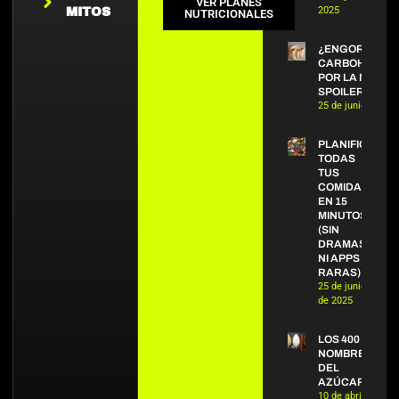
VER PLANES
2025
MITOS
NUTRICIONALES
¿ENGORDAN L
CARBOHIDRAT
POR LA NOCHE
SPOILER: NO.
25 de junio de 20
PLANIFICA
TODAS
TUS
COMIDAS
EN 15
MINUTOS
(SIN
DRAMAS
NI APPS
RARAS)
25 de junio
de 2025
LOS 400
NOMBRES
DEL
AZÚCAR
10 de abril