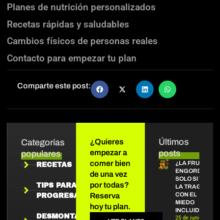
Planes de nutrición personalizados
Recetas rápidas y saludables
Cambios físicos de personas reales
Contacto para empezar tu plan
Comparte este post:
Últimos
Categorías
¿Quieres
empezar a
posts
populares
comer bien
¿LA FRUTA
RECETAS
ENGORDA?
de una vez
SOLO SI TE
por todas?
TIPS PARA
LA TRAGAS
CON EL
Reserva
PROGRESAR
MIEDO
hoy tu plan.
INCLUIDO
DESMONTANDO
25 de junio de