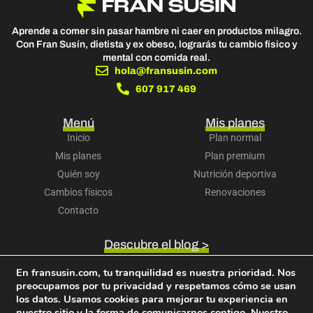
Aprende a comer sin pasar hambre ni caer en productos milagro.
Con Fran Susín, dietista y ex obeso, lograrás tu cambio físico y
mental con comida real.
hola@fransusin.com
607 917 469
Menú
Mis planes
Inicio
Plan normal
Mis planes
Plan premium
Quién soy
Nutrición deportiva
Cambios físicos
Renovaciones
Contacto
Descubre el blog >
Accede a tu cuenta >
En fransusin.com, tu tranquilidad es nuestra prioridad. Nos
Descubre mi libro >
preocupamos por tu privacidad y respetamos cómo se usan
Términos y condiciones
Política de privacidad
los datos. Usamos cookies para mejorar tu experiencia en
Política de cookies
Aviso legal
Política de devoluciones
nuestro sitio y la forma de comunicarnos contigo. Nuestro