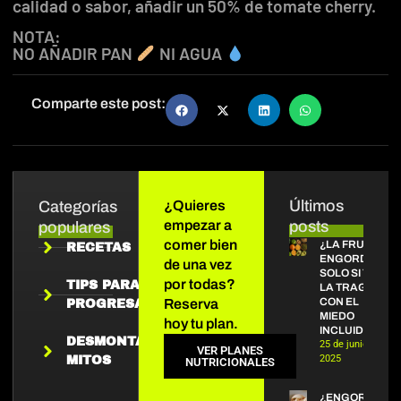
calidad o sabor, añadir un 50% de tomate cherry.
NOTA:
NO AÑADIR PAN
NI AGUA
Comparte este post:
Últimos
Categorías
¿Quieres
empezar a
posts
populares
comer bien
¿LA FRUTA
RECETAS
ENGORDA?
de una vez
SOLO SI TE
por todas?
TIPS PARA
LA TRAGAS
CON EL
Reserva
PROGRESAR
MIEDO
hoy tu plan.
INCLUIDO
DESMONTANDO
25 de junio de
VER PLANES
2025
MITOS
NUTRICIONALES
¿ENGORDAN L