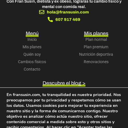
Con Fran Susín, dietista y ex obeso, lograrás tu cambio físico y
mental con comida real.
hola@fransusin.com
607 917 469
Menú
Mis planes
Inicio
Plan normal
Mis planes
Plan premium
Quién soy
Nutrición deportiva
Cambios físicos
Renovaciones
Contacto
Descubre el blog >
Accede a tu cuenta >
En fransusin.com, tu tranquilidad es nuestra prioridad. Nos
Descubre mi libro >
preocupamos por tu privacidad y respetamos cómo se usan
Términos y condiciones
Política de privacidad
los datos. Usamos cookies para mejorar tu experiencia en
Política de cookies
Aviso legal
Política de devoluciones
nuestro sitio y la forma de comunicarnos contigo. Nuestro
objetivo es analizar cómo actúa nuestro sitio, ofrecer
contenido comercial a medida sobre esto y otros sitios y
recibir comentarios. Al hacer clic en ”Aceptar todas las