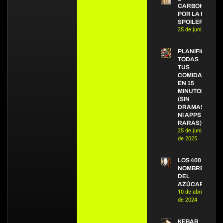
CARBOHIDRAT
POR LA NOCHE
SPOILER: NO.
25 de junio de 20
PLANIFICA
TODAS
TUS
COMIDAS
EN 15
MINUTOS
(SIN
DRAMAS
NI APPS
RARAS)
25 de junio
de 2025
LOS 400
NOMBRES
DEL
AZÚCAR
10 de abril
de 2024
KEBAB