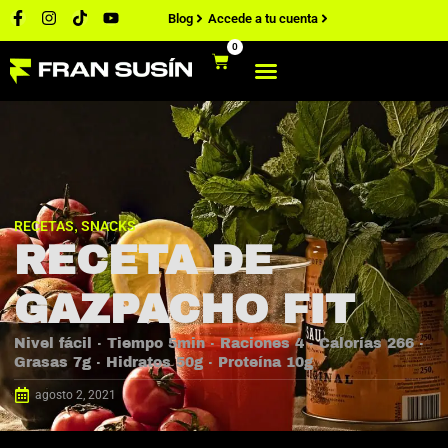
Blog
Accede a tu cuenta
0
RECETAS
SNACKS
,
RECETA DE
GAZPACHO FIT
Nivel fácil · Tiempo 5min · Raciones 4 · Calorías 266 ·
Grasas 7g · Hidratos 50g · Proteína 10g
agosto 2, 2021