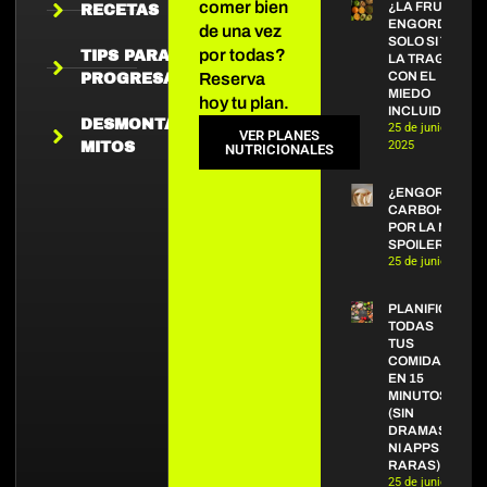
comer bien
¿LA FRUTA
RECETAS
ENGORDA?
de una vez
SOLO SI TE
por todas?
TIPS PARA
LA TRAGAS
CON EL
Reserva
PROGRESAR
MIEDO
hoy tu plan.
INCLUIDO
DESMONTANDO
25 de junio de
VER PLANES
2025
MITOS
NUTRICIONALES
¿ENGORDAN L
CARBOHIDRAT
POR LA NOCHE
SPOILER: NO.
25 de junio de 20
PLANIFICA
TODAS
TUS
COMIDAS
EN 15
MINUTOS
(SIN
DRAMAS
NI APPS
RARAS)
25 de junio