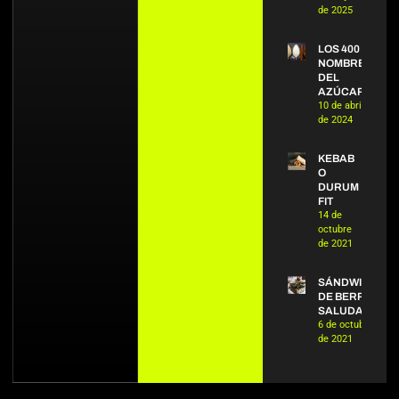
de 2025
LOS 400
NOMBRES
DEL
AZÚCAR
10 de abril
de 2024
KEBAB
O
DURUM
FIT
14 de
octubre
de 2021
SÁNDWICH
DE BERROS
SALUDABLE
6 de octubre
de 2021