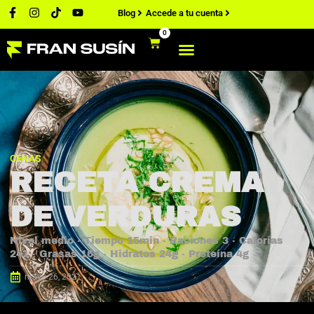
Blog
Accede a tu cuenta
0
CENAS
RECETA CREMA
DE VERDURAS
Nivel medio · Tiempo 15min · Raciones 3 · Calorías
241 · Grasas 16g · Hidratos 24g · Proteína 4g
mayo 26, 2021