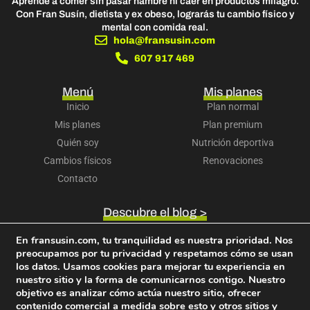
Aprende a comer sin pasar hambre ni caer en productos milagro.
Con Fran Susín, dietista y ex obeso, lograrás tu cambio físico y
mental con comida real.
hola@fransusin.com
607 917 469
Menú
Mis planes
Inicio
Plan normal
Mis planes
Plan premium
Quién soy
Nutrición deportiva
Cambios físicos
Renovaciones
Contacto
Descubre el blog >
Accede a tu cuenta >
En fransusin.com, tu tranquilidad es nuestra prioridad. Nos
Descubre mi libro >
preocupamos por tu privacidad y respetamos cómo se usan
Términos y condiciones
Política de privacidad
los datos. Usamos cookies para mejorar tu experiencia en
Política de cookies
Aviso legal
Política de devoluciones
nuestro sitio y la forma de comunicarnos contigo. Nuestro
objetivo es analizar cómo actúa nuestro sitio, ofrecer
contenido comercial a medida sobre esto y otros sitios y