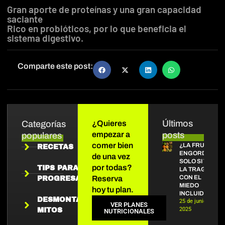
Gran aporte de proteínas y una gran capacidad
saciante
Rico en probióticos, por lo que beneficia el
sistema digestivo.
Comparte este post:
Últimos
Categorías
¿Quieres
empezar a
posts
populares
comer bien
¿LA FRUTA
RECETAS
ENGORDA?
de una vez
SOLO SI TE
por todas?
TIPS PARA
LA TRAGAS
CON EL
Reserva
PROGRESAR
MIEDO
hoy tu plan.
INCLUIDO
DESMONTANDO
25 de junio de
VER PLANES
2025
MITOS
NUTRICIONALES