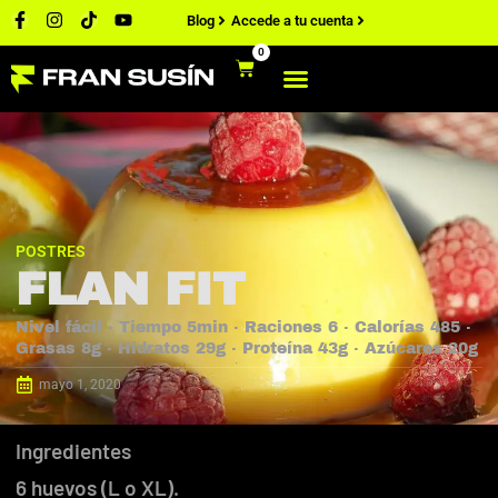
Blog
Accede a tu cuenta
0
POSTRES
FLAN FIT
Nivel fácil · Tiempo 5min · Raciones 6 · Calorías 485 ·
Grasas 8g · Hidratos 29g · Proteína 43g · Azúcares 20g
mayo 1, 2020
Ingredientes
6 huevos (L o XL).