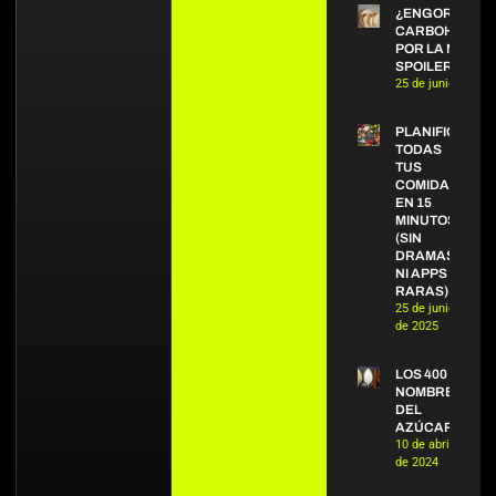
¿ENGORDAN L
CARBOHIDRAT
POR LA NOCHE
SPOILER: NO.
25 de junio de 20
PLANIFICA
TODAS
TUS
COMIDAS
EN 15
MINUTOS
(SIN
DRAMAS
NI APPS
RARAS)
25 de junio
de 2025
LOS 400
NOMBRES
DEL
AZÚCAR
10 de abril
de 2024