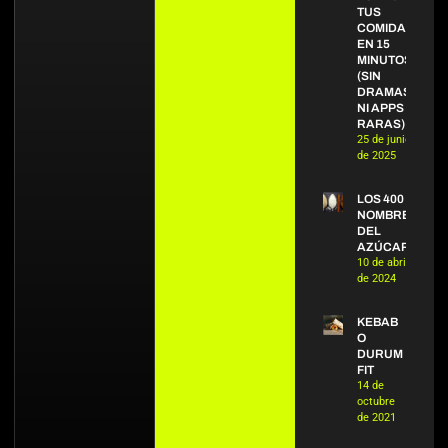
TUS
COMIDAS
EN 15
MINUTOS
(SIN
DRAMAS
NI APPS
RARAS)
25 de junio
de 2025
LOS 400
NOMBRES
DEL
AZÚCAR
10 de abril
de 2024
KEBAB
O
DURUM
FIT
14 de
octubre
de 2021