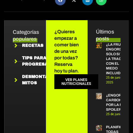
Últimos
Categorías
¿Quieres
empezar a
posts
populares
comer bien
¿LA FRUTA
RECETAS
ENGORDA?
de una vez
SOLO SI TE
por todas?
TIPS PARA
LA TRAGAS
CON EL
Reserva
PROGRESAR
MIEDO
hoy tu plan.
INCLUIDO
DESMONTANDO
25 de junio de
VER PLANES
2025
MITOS
NUTRICIONALES
¿ENGORDAN L
CARBOHIDRAT
POR LA NOCHE
SPOILER: NO.
25 de junio de 20
PLANIFICA
TODAS