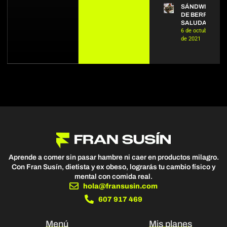
SÁNDWICH
DE BERROS
SALUDABLE
6 de octubre
de 2021
Aprende a comer sin pasar hambre ni caer en productos milagro.
Con Fran Susín, dietista y ex obeso, lograrás tu cambio físico y
mental con comida real.
hola@fransusin.com
607 917 469
Menú
Mis planes