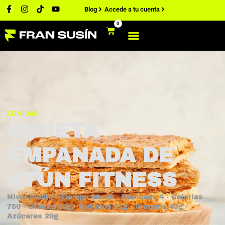
Blog
Accede a tu cuenta
0
COMIDAS
RECETA
EMPANADA DE
ATÚN FITNESS
Nivel medio · Tiempo 40min · Raciones 4 · Calorías
750 · Grasas 23g · Hidratos 61g · Proteína 43g ·
Azúcares 20g