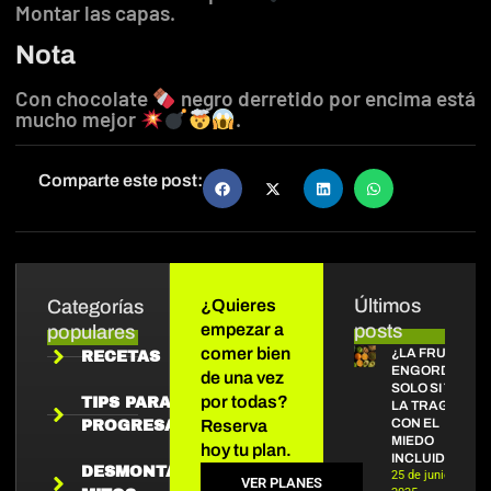
Montar las capas.
Nota
Con chocolate
negro derretido por encima está
mucho mejor
.
Comparte este post:
Últimos
Categorías
¿Quieres
empezar a
posts
populares
comer bien
¿LA FRUTA
RECETAS
ENGORDA?
de una vez
SOLO SI TE
por todas?
TIPS PARA
LA TRAGAS
CON EL
Reserva
PROGRESAR
MIEDO
hoy tu plan.
INCLUIDO
DESMONTANDO
25 de junio de
VER PLANES