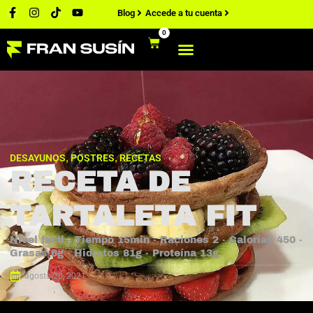
Blog
Accede a tu cuenta
0
DESAYUNOS
POSTRES
RECETAS
,
,
RECETA DE
TARTALETA FIT
Nivel fácil · Tiempo 15min · Raciones 2 · Calorías 450 ·
Grasas 6g · Hidratos 81g · Proteína 13g
agosto 20, 2021