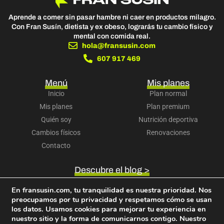
Aprende a comer sin pasar hambre ni caer en productos milagro.
Con Fran Susín, dietista y ex obeso, lograrás tu cambio físico y
mental con comida real.
hola@fransusin.com
607 917 469
Menú
Mis planes
Inicio
Plan normal
Mis planes
Plan premium
Quién soy
Nutrición deportiva
Cambios físicos
Renovaciones
Contacto
Descubre el blog >
Accede a tu cuenta >
En fransusin.com, tu tranquilidad es nuestra prioridad. Nos
Descubre mi libro >
preocupamos por tu privacidad y respetamos cómo se usan
Términos y condiciones
Política de privacidad
los datos. Usamos cookies para mejorar tu experiencia en
Política de cookies
Aviso legal
Política de devoluciones
nuestro sitio y la forma de comunicarnos contigo. Nuestro