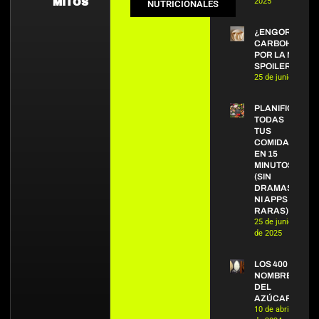
2025
MITOS
NUTRICIONALES
¿ENGORDAN L
CARBOHIDRAT
POR LA NOCHE
SPOILER: NO.
25 de junio de 20
PLANIFICA
TODAS
TUS
COMIDAS
EN 15
MINUTOS
(SIN
DRAMAS
NI APPS
RARAS)
25 de junio
de 2025
LOS 400
NOMBRES
DEL
AZÚCAR
10 de abril